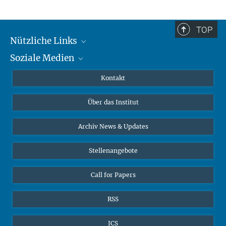
TOP
Nützliche Links
Soziale Medien
MMG Alumni Corner
Publikationen
Linkedin
Kontakt
Datenvisualisierung
Bluesky
Über das Institut
Online-Vorträge
Interviews zum Thema "Diversity"
Archiv News & Updates
Stellenangebote
Call for Papers
RSS
ICS