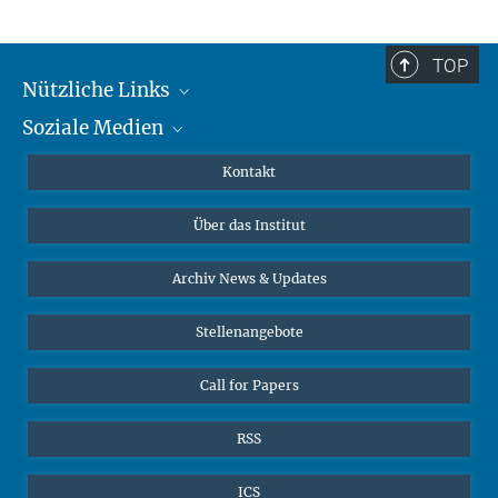
TOP
Nützliche Links
Soziale Medien
MMG Alumni Corner
Publikationen
Linkedin
Kontakt
Datenvisualisierung
Bluesky
Über das Institut
Online-Vorträge
Interviews zum Thema "Diversity"
Archiv News & Updates
Stellenangebote
Call for Papers
RSS
ICS