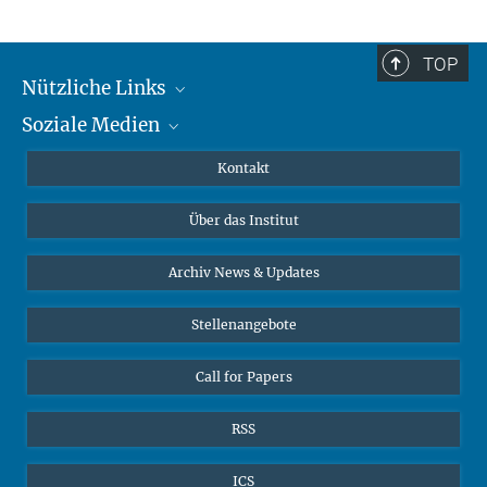
TOP
Nützliche Links
Soziale Medien
MMG Alumni Corner
Publikationen
Linkedin
Kontakt
Datenvisualisierung
Bluesky
Über das Institut
Online-Vorträge
Interviews zum Thema "Diversity"
Archiv News & Updates
Stellenangebote
Call for Papers
RSS
ICS