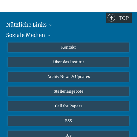
TOP
Nützliche Links
Soziale Medien
MMG Alumni Corner
Publikationen
Linkedin
Kontakt
Datenvisualisierung
Bluesky
Über das Institut
Online-Vorträge
Interviews zum Thema "Diversity"
Archiv News & Updates
Stellenangebote
Call for Papers
RSS
ICS