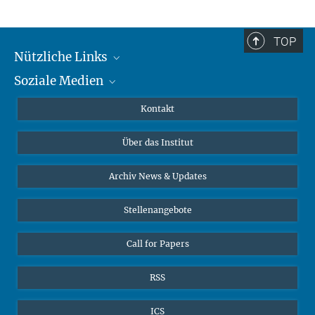
TOP
Nützliche Links
Soziale Medien
MMG Alumni Corner
Publikationen
Linkedin
Kontakt
Datenvisualisierung
Bluesky
Über das Institut
Online-Vorträge
Interviews zum Thema "Diversity"
Archiv News & Updates
Stellenangebote
Call for Papers
RSS
ICS