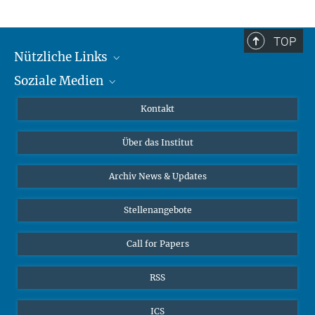
TOP
Nützliche Links
Soziale Medien
MMG Alumni Corner
Publikationen
Linkedin
Kontakt
Datenvisualisierung
Bluesky
Über das Institut
Online-Vorträge
Interviews zum Thema "Diversity"
Archiv News & Updates
Stellenangebote
Call for Papers
RSS
ICS