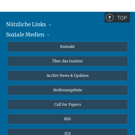
TOP
Nützliche Links
Soziale Medien
MMG Alumni Corner
Publikationen
Linkedin
Kontakt
Datenvisualisierung
Bluesky
Über das Institut
Online-Vorträge
Interviews zum Thema "Diversity"
Archiv News & Updates
Stellenangebote
Call for Papers
RSS
ICS