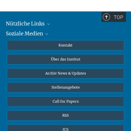
TOP
Nützliche Links
Soziale Medien
MMG Alumni Corner
Publikationen
Linkedin
Kontakt
Datenvisualisierung
Bluesky
Über das Institut
Online-Vorträge
Interviews zum Thema "Diversity"
Archiv News & Updates
Stellenangebote
Call for Papers
RSS
ICS