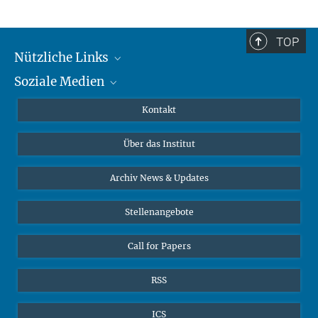
TOP
Nützliche Links
Soziale Medien
MMG Alumni Corner
Publikationen
Linkedin
Kontakt
Datenvisualisierung
Bluesky
Über das Institut
Online-Vorträge
Interviews zum Thema "Diversity"
Archiv News & Updates
Stellenangebote
Call for Papers
RSS
ICS