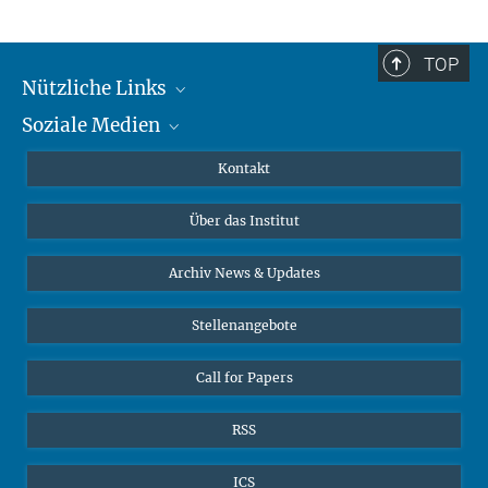
TOP
Nützliche Links
Soziale Medien
MMG Alumni Corner
Publikationen
Linkedin
Kontakt
Datenvisualisierung
Bluesky
Über das Institut
Online-Vorträge
Interviews zum Thema "Diversity"
Archiv News & Updates
Stellenangebote
Call for Papers
RSS
ICS