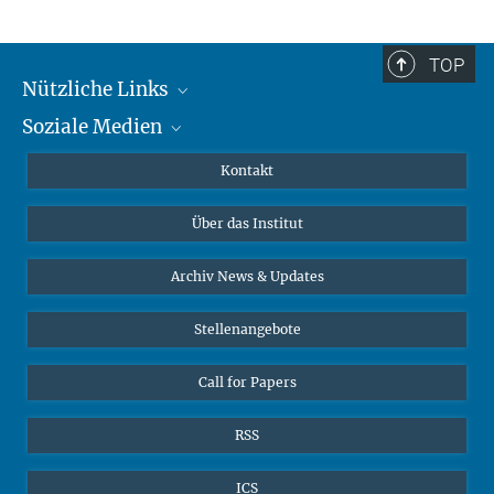
TOP
Nützliche Links
Soziale Medien
MMG Alumni Corner
Publikationen
Linkedin
Kontakt
Datenvisualisierung
Bluesky
Über das Institut
Online-Vorträge
Interviews zum Thema "Diversity"
Archiv News & Updates
Stellenangebote
Call for Papers
RSS
ICS