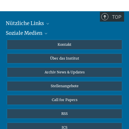
TOP
Nützliche Links
Soziale Medien
MMG Alumni Corner
Publikationen
Linkedin
Kontakt
Datenvisualisierung
Bluesky
Über das Institut
Online-Vorträge
Interviews zum Thema "Diversity"
Archiv News & Updates
Stellenangebote
Call for Papers
RSS
ICS