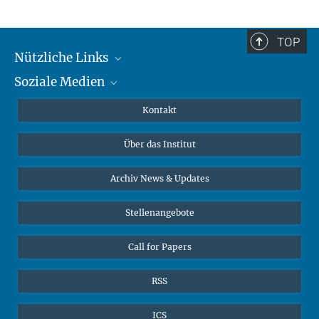
TOP
Nützliche Links
Soziale Medien
MMG Alumni Corner
Publikationen
Linkedin
Kontakt
Datenvisualisierung
Bluesky
Über das Institut
Online-Vorträge
Interviews zum Thema "Diversity"
Archiv News & Updates
Stellenangebote
Call for Papers
RSS
ICS