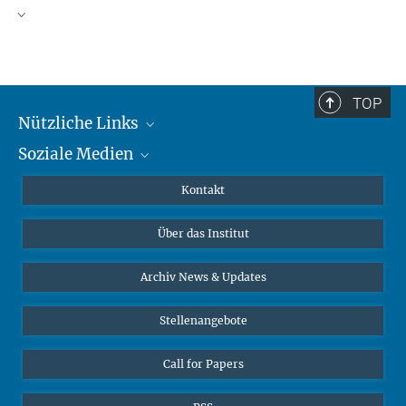
TOP
Nützliche Links
Soziale Medien
MMG Alumni Corner
Publikationen
Linkedin
Kontakt
Datenvisualisierung
Bluesky
Über das Institut
Online-Vorträge
Interviews zum Thema "Diversity"
Archiv News & Updates
Stellenangebote
Call for Papers