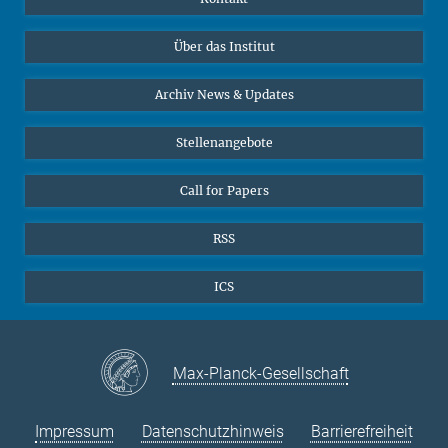
Datenvisualisierung
Bluesky
Über das Institut
Online-Vorträge
Interviews zum Thema "Diversity"
Archiv News & Updates
Stellenangebote
Call for Papers
RSS
ICS
Max-Planck-Gesellschaft
Impressum
Datenschutzhinweis
Barrierefreiheit