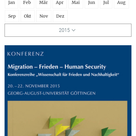
Jan
Feb
Mär
Apr
Mai
Jun
Jul
Aug
Sep
Okt
Nov
Dez
2015