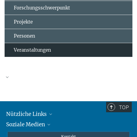
Forschungsschwerpunkt
Projekte
Personen
Veranstaltungen
TOP
Nützliche Links
Soziale Medien
MMG Alumni Corner
Publikationen
Linkedin
Kontakt