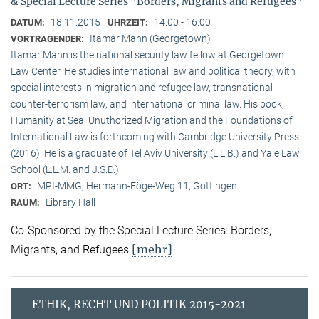
& Special Lecture Series "Borders, Migrants and Refugees"
18.11.2015
14:00 - 16:00
DATUM:
UHRZEIT:
Itamar Mann (Georgetown)
VORTRAGENDER:
Itamar Mann is the national security law fellow at Georgetown
Law Center. He studies international law and political theory, with
special interests in migration and refugee law, transnational
counter-terrorism law, and international criminal law. His book,
Humanity at Sea: Unuthorized Migration and the Foundations of
International Law is forthcoming with Cambridge University Press
(2016). He is a graduate of Tel Aviv University (L.L.B.) and Yale Law
School (L.L.M. and J.S.D.)
MPI-MMG, Hermann-Föge-Weg 11, Göttingen
ORT:
Library Hall
RAUM:
Co-Sponsored by the Special Lecture Series: Borders,
[mehr]
Migrants, and Refugees
ETHIK, RECHT UND POLITIK 2015-2021