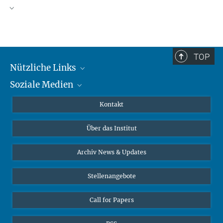
TOP
Nützliche Links
Soziale Medien
MMG Alumni Corner
Publikationen
Linkedin
Kontakt
Datenvisualisierung
Bluesky
Über das Institut
Online-Vorträge
Interviews zum Thema "Diversity"
Archiv News & Updates
Stellenangebote
Call for Papers