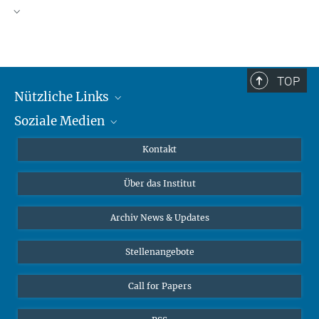
TOP
Nützliche Links
Soziale Medien
MMG Alumni Corner
Publikationen
Linkedin
Kontakt
Datenvisualisierung
Bluesky
Über das Institut
Online-Vorträge
Interviews zum Thema "Diversity"
Archiv News & Updates
Stellenangebote
Call for Papers