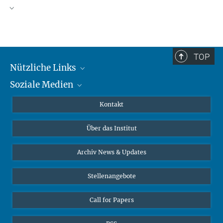
TOP
Nützliche Links
Soziale Medien
MMG Alumni Corner
Publikationen
Linkedin
Kontakt
Datenvisualisierung
Bluesky
Über das Institut
Online-Vorträge
Interviews zum Thema "Diversity"
Archiv News & Updates
Stellenangebote
Call for Papers