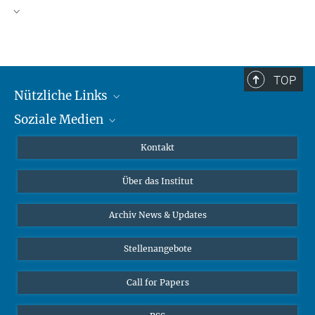
TOP
Nützliche Links
Soziale Medien
MMG Alumni Corner
Publikationen
Linkedin
Kontakt
Datenvisualisierung
Bluesky
Über das Institut
Online-Vorträge
Interviews zum Thema "Diversity"
Archiv News & Updates
Stellenangebote
Call for Papers