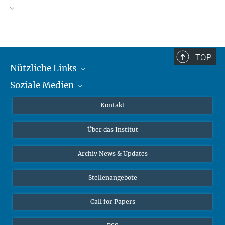
TOP
Nützliche Links
Soziale Medien
MMG Alumni Corner
Publikationen
Linkedin
Kontakt
Datenvisualisierung
Bluesky
Über das Institut
Online-Vorträge
Interviews zum Thema "Diversity"
Archiv News & Updates
Stellenangebote
Call for Papers