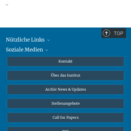
TOP
Nützliche Links
Soziale Medien
MMG Alumni Corner
Publikationen
Linkedin
Kontakt
Datenvisualisierung
Bluesky
Über das Institut
Online-Vorträge
Interviews zum Thema "Diversity"
Archiv News & Updates
Stellenangebote
Call for Papers