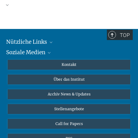
TOP
Nützliche Links
Soziale Medien
MMG Alumni Corner
Publikationen
Linkedin
Kontakt
Datenvisualisierung
Bluesky
Über das Institut
Online-Vorträge
Interviews zum Thema "Diversity"
Archiv News & Updates
Stellenangebote
Call for Papers