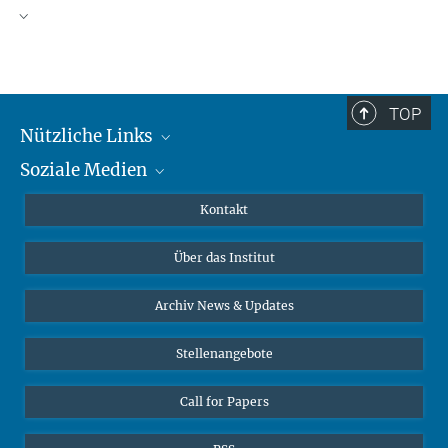
TOP
Nützliche Links
Soziale Medien
MMG Alumni Corner
Publikationen
Linkedin
Kontakt
Datenvisualisierung
Bluesky
Über das Institut
Online-Vorträge
Interviews zum Thema "Diversity"
Archiv News & Updates
Stellenangebote
Call for Papers