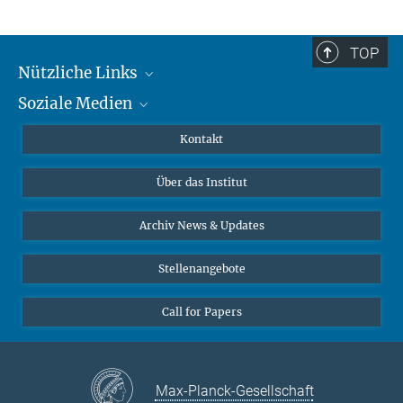
TOP
Nützliche Links
Soziale Medien
MMG Alumni Corner
Publikationen
Linkedin
Kontakt
Datenvisualisierung
Bluesky
Über das Institut
Online-Vorträge
Interviews zum Thema "Diversity"
Archiv News & Updates
Stellenangebote
Call for Papers
Max-Planck-Gesellschaft