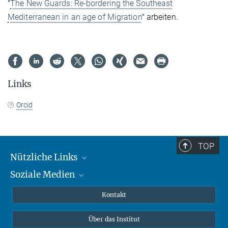
"
The New Guards: Re-bordering the Southeast
Mediterranean in an age of Migration
" arbeiten.
Links
Orcid
TOP
Nützliche Links
Soziale Medien
MMG Alumni Corner
Publikationen
Linkedin
Kontakt
Datenvisualisierung
Bluesky
Über das Institut
Online-Vorträge