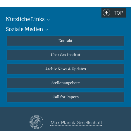
TOP
Nützliche Links
Soziale Medien
MMG Alumni Corner
Publikationen
Linkedin
Kontakt
Datenvisualisierung
Bluesky
Über das Institut
Online-Vorträge
Interviews zum Thema "Diversity"
Archiv News & Updates
Stellenangebote
Call for Papers
Max-Planck-Gesellschaft