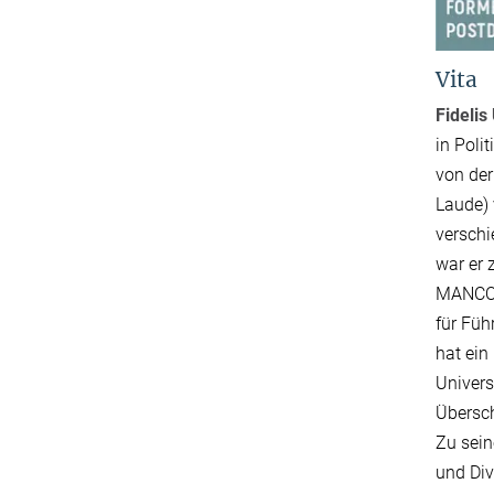
Vita
Fidelis
in Poli
von der
Laude) 
verschi
war er 
MANCOSA
für Füh
hat ein
Univers
Übersch
Zu sein
und Div