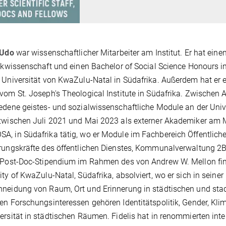
 Udo
war wissenschaftlicher Mitarbeiter am Institut. Er hat einen
tikwissenschaft und einen Bachelor of Social Science Honours i
 Universität von KwaZulu-Natal in Südafrika. Außerdem hat er e
vom St. Joseph's Theological Institute in Südafrika. Zwischen
edene geistes- und sozialwissenschaftliche Module an der Uni
zwischen Juli 2021 und Mai 2023 als externer Akademiker am M
, in Südafrika tätig, wo er Module im Fachbereich Öffentliche 
rungskräfte des öffentlichen Dienstes, Kommunalverwaltung 2B 
 Post-Doc-Stipendium im Rahmen des von Andrew W. Mellon fina
ity of KwaZulu-Natal, Südafrika, absolviert, wo er sich in seine
neidung von Raum, Ort und Erinnerung in städtischen und stad
en Forschungsinteressen gehören Identitätspolitik, Gender, K
ersität in städtischen Räumen. Fidelis hat in renommierten int