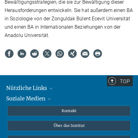
Bewältigungsstrategien, die sie zur Bewältigung dieser
Herausforderungen entwickeln. Sie hat außerdem einen BA
in Soziologie von der Zonguldak Bülent Ecevit Universität
und einen BA in Internationalen Beziehungen von der
Anadolu Universität.
TOP
Nützliche Links
Soziale Medien
MMG Alumni Corner
Publikationen
Linkedin
Kontakt
Datenvisualisierung
Bluesky
Über das Institut
Online-Vorträge