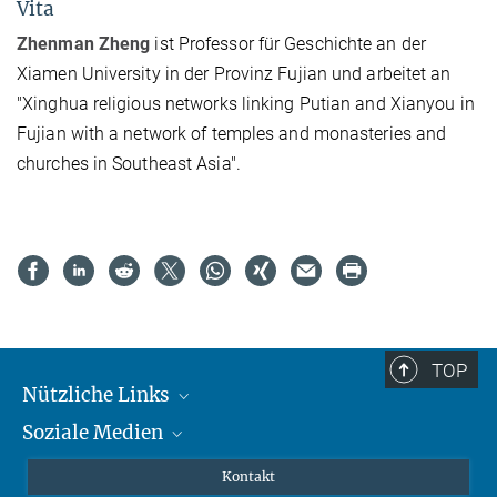
Vita
Zhenman Zheng
ist Professor für Geschichte an der
Xiamen University in der Provinz Fujian und arbeitet an
"Xinghua religious networks linking Putian and Xianyou in
Fujian with a network of temples and monasteries and
churches in Southeast Asia".
TOP
Nützliche Links
Soziale Medien
MMG Alumni Corner
Publikationen
Linkedin
Kontakt