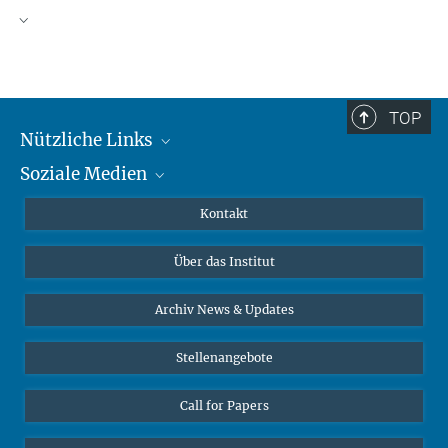
TOP
Nützliche Links
Soziale Medien
MMG Alumni Corner
Publikationen
Linkedin
Kontakt
Datenvisualisierung
Bluesky
Über das Institut
Online-Vorträge
Interviews zum Thema "Diversity"
Archiv News & Updates
Stellenangebote
Call for Papers