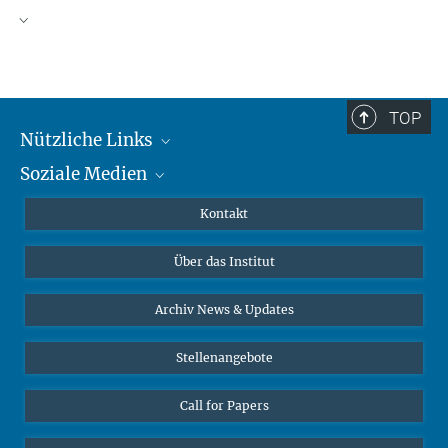
TOP
Nützliche Links
Soziale Medien
MMG Alumni Corner
Publikationen
Linkedin
Kontakt
Datenvisualisierung
Bluesky
Über das Institut
Online-Vorträge
Interviews zum Thema "Diversity"
Archiv News & Updates
Stellenangebote
Call for Papers