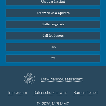
Über das Institut
Online-Vorträge
Sekretariat Prof. Vertovec
Interviews zum Thema "Diversity"
Archiv News & Updates
Marina Adomeit
+49 (551) 4956 - 126
Stellenangebote
+49 (551) 4956 - 173
✉ adomeit(at)mmg.mpg.de
Call for Papers
RSS
ICS
Max-Planck-Gesellschaft
Impressum
Datenschutzhinweis
Barrierefreiheit
©
2026, MPI-MMG