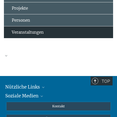
Projekte
Personen
Veranstaltungen
TOP
Nützliche Links
Soziale Medien
MMG Alumni Corner
Publikationen
Linkedin
Kontakt
Prof. Dr. Dr. h.c. Steven Vertovec, Gründungsdirektor
Datenvisualisierung
Bluesky