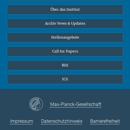
Datenvisualisierung
Bluesky
Über das Institut
Online-Vorträge
Sekretariat Prof. Vertovec
Interviews zum Thema "Diversity"
Archiv News & Updates
Marina Adomeit
+49 (551) 4956 - 126
Stellenangebote
+49 (551) 4956 - 173
✉ adomeit(at)mmg.mpg.de
Call for Papers
RSS
ICS
Max-Planck-Gesellschaft
Impressum
Datenschutzhinweis
Barrierefreiheit