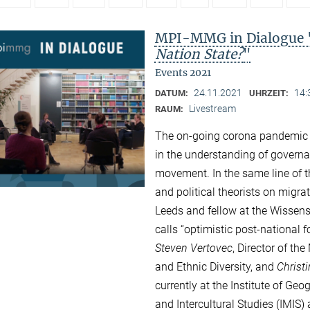
MPI-MMG in Dialogue 
Nation State?
"
Events 2021
24.11.2021
14:
DATUM:
UHRZEIT:
Livestream
RAUM:
The on-going corona pandemic a
in the understanding of governa
movement. In the same line of 
and political theorists on migrat
Leeds and fellow at the Wissensc
calls “optimistic post-national 
Steven Vertovec
, Director of th
and Ethnic Diversity, and
Christ
currently at the Institute of Ge
and Intercultural Studies (IMIS)