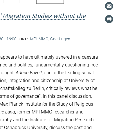
"
Migration Studies without the
30 - 16:00
MPI-MMG, Goettingen
ORT:
ppears to have ultimately ushered in a caesura
nce and politics, fundamentally questioning free
thought,
Adrian Favell
, one of the leading social
ion, integration and citizenship at University of
haftskolleg zu Berlin, critically reviews what he
forms of governance”. In this panel discussion,
e Max Planck Institute for the Study of Religious
ine Lang
, former MPI MMG researcher and
ography and the Institute for Migration Research
 at Osnabrück University, discuss the past and