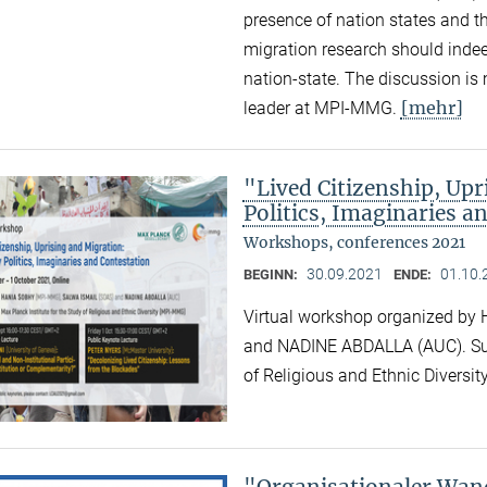
presence of nation states and th
migration research should indee
nation-state. The discussion i
[mehr]
leader at MPI-MMG.
"Lived Citizenship, Up
Politics, Imaginaries a
Workshops, conferences 2021
30.09.2021
01.10.
BEGINN:
ENDE:
Virtual workshop organized b
and NADINE ABDALLA (AUC). Supp
of Religious and Ethnic Divers
"Organisationaler Wand