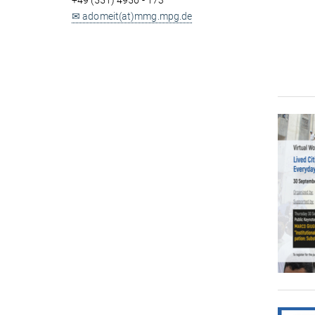
+49 (551) 4956 - 173
✉ adomeit(at)mmg.mpg.de