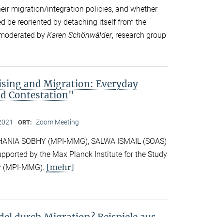
eir migration/integration policies, and whether
d be reoriented by detaching itself from the
s moderated by
Karen Schönwälder
, research group
rising and Migration: Everyday
nd Contestation"
2021
Zoom Meeting
ORT:
y HANIA SOBHY (MPI-MMG), SALWA ISMAIL (SOAS)
orted by the Max Planck Institute for the Study
[mehr]
ity (MPI-MMG).
el durch Migration? Beispiele aus