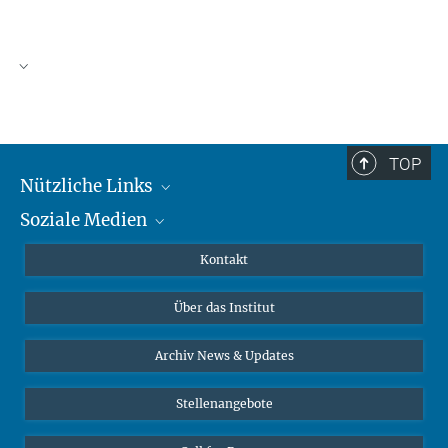
TOP
Nützliche Links
Soziale Medien
MMG Alumni Corner
Publikationen
Linkedin
Kontakt
Datenvisualisierung
Bluesky
Über das Institut
Online-Vorträge
Interviews zum Thema "Diversity"
Archiv News & Updates
Stellenangebote