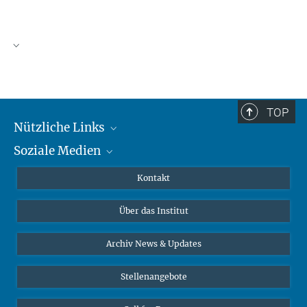
TOP
Nützliche Links
Soziale Medien
MMG Alumni Corner
Publikationen
Linkedin
Kontakt
Datenvisualisierung
Bluesky
Über das Institut
Online-Vorträge
Interviews zum Thema "Diversity"
Archiv News & Updates
Stellenangebote