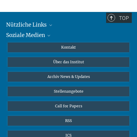
TOP
Nützliche Links
Soziale Medien
MMG Alumni Corner
Publikationen
Linkedin
Kontakt
Datenvisualisierung
Bluesky
Über das Institut
Online-Vorträge
Interviews zum Thema "Diversity"
Archiv News & Updates
Stellenangebote
Call for Papers
RSS
ICS