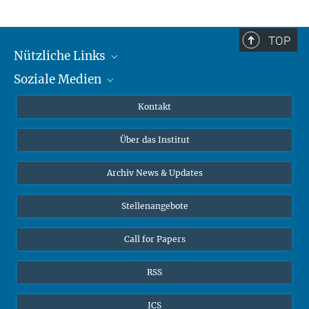
TOP
Nützliche Links
Soziale Medien
MMG Alumni Corner
Publikationen
Linkedin
Kontakt
Datenvisualisierung
Bluesky
Über das Institut
Online-Vorträge
Interviews zum Thema "Diversity"
Archiv News & Updates
Stellenangebote
Call for Papers
RSS
ICS