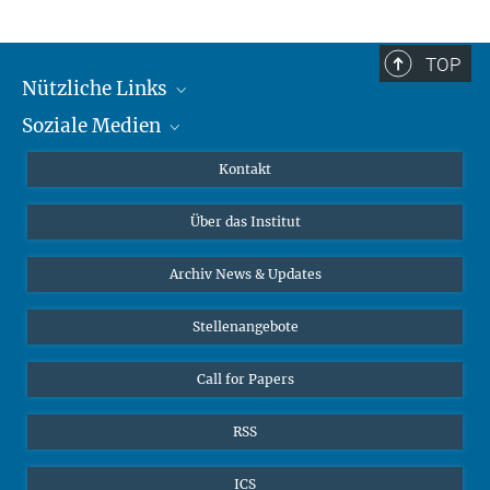
TOP
Nützliche Links
Soziale Medien
MMG Alumni Corner
Publikationen
Linkedin
Kontakt
Datenvisualisierung
Bluesky
Über das Institut
Online-Vorträge
Interviews zum Thema "Diversity"
Archiv News & Updates
Stellenangebote
Call for Papers
RSS
ICS