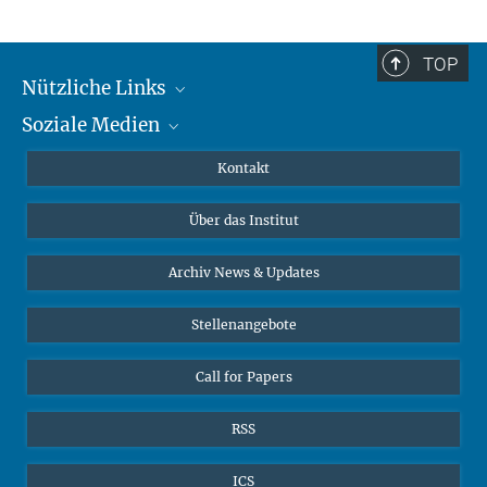
TOP
Nützliche Links
Soziale Medien
MMG Alumni Corner
Publikationen
Linkedin
Kontakt
Datenvisualisierung
Bluesky
Über das Institut
Online-Vorträge
Interviews zum Thema "Diversity"
Archiv News & Updates
Stellenangebote
Call for Papers
RSS
ICS