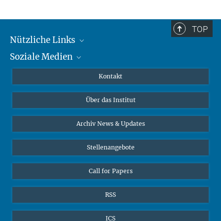
TOP
Nützliche Links
Soziale Medien
MMG Alumni Corner
Publikationen
Linkedin
Kontakt
Datenvisualisierung
Bluesky
Über das Institut
Online-Vorträge
Interviews zum Thema "Diversity"
Archiv News & Updates
Stellenangebote
Call for Papers
RSS
ICS