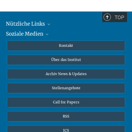
TOP
Nützliche Links
Soziale Medien
MMG Alumni Corner
Publikationen
Linkedin
Kontakt
Datenvisualisierung
Bluesky
Über das Institut
Online-Vorträge
Interviews zum Thema "Diversity"
Archiv News & Updates
Stellenangebote
Call for Papers
RSS
ICS