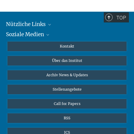
TOP
Nützliche Links
Soziale Medien
MMG Alumni Corner
Publikationen
Linkedin
Kontakt
Datenvisualisierung
Bluesky
Über das Institut
Online-Vorträge
Interviews zum Thema "Diversity"
Archiv News & Updates
Stellenangebote
Call for Papers
RSS
ICS