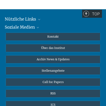
TOP
Nützliche Links
Soziale Medien
MMG Alumni Corner
Publikationen
Linkedin
Kontakt
Datenvisualisierung
Bluesky
Über das Institut
Online-Vorträge
Interviews zum Thema "Diversity"
Archiv News & Updates
Stellenangebote
Call for Papers
RSS
ICS