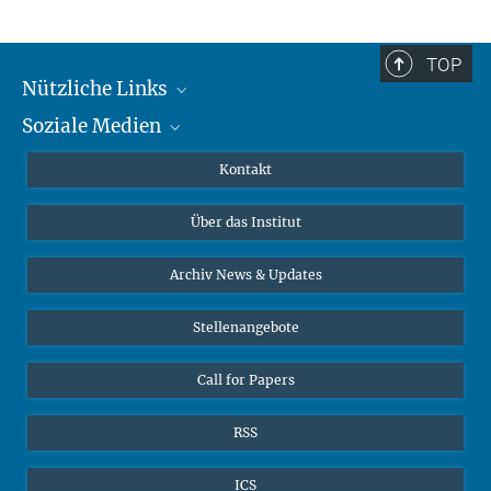
TOP
Nützliche Links
Soziale Medien
MMG Alumni Corner
Publikationen
Linkedin
Kontakt
Datenvisualisierung
Bluesky
Über das Institut
Online-Vorträge
Interviews zum Thema "Diversity"
Archiv News & Updates
Stellenangebote
Call for Papers
RSS
ICS