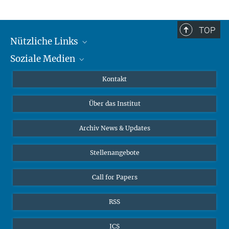
TOP
Nützliche Links
Soziale Medien
MMG Alumni Corner
Publikationen
Linkedin
Kontakt
Datenvisualisierung
Bluesky
Über das Institut
Online-Vorträge
Interviews zum Thema "Diversity"
Archiv News & Updates
Stellenangebote
Call for Papers
RSS
ICS