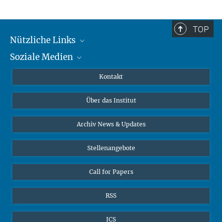
TOP
Nützliche Links
Soziale Medien
MMG Alumni Corner
Publikationen
Linkedin
Kontakt
Datenvisualisierung
Bluesky
Über das Institut
Online-Vorträge
Interviews zum Thema "Diversity"
Archiv News & Updates
Stellenangebote
Call for Papers
RSS
ICS