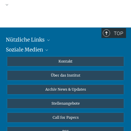
TOP
Nützliche Links
Soziale Medien
MMG Alumni Corner
Publikationen
Linkedin
Kontakt
Datenvisualisierung
Bluesky
Über das Institut
Online-Vorträge
Interviews zum Thema "Diversity"
Archiv News & Updates
Stellenangebote
Call for Papers