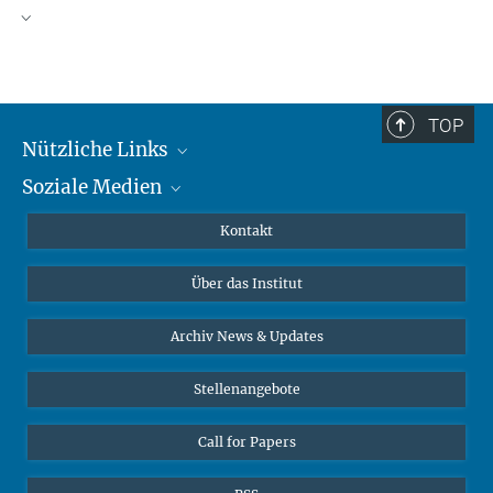
TOP
Nützliche Links
Soziale Medien
MMG Alumni Corner
Publikationen
Linkedin
Kontakt
Datenvisualisierung
Bluesky
Über das Institut
Online-Vorträge
Interviews zum Thema "Diversity"
Archiv News & Updates
Stellenangebote
Call for Papers