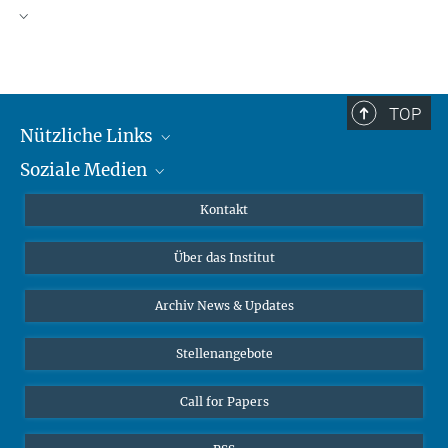
TOP
Nützliche Links
Soziale Medien
MMG Alumni Corner
Publikationen
Linkedin
Kontakt
Datenvisualisierung
Bluesky
Über das Institut
Online-Vorträge
Interviews zum Thema "Diversity"
Archiv News & Updates
Stellenangebote
Call for Papers